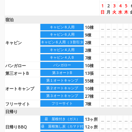
1
2
3
4
5
日
月
火
水
木
宿泊
10棟
＿
＿
＿
＿
＿
キャビン８人用
キャビン６人用
9棟
＿
＿
＿
＿
＿
キャビン６人用（３割引タイプ）
キャビン
2棟
＿
＿
＿
＿
＿
キャビン４人用
2棟
＿
＿
＿
＿
＿
キャビン４人Ｂ
7棟
＿
＿
＿
＿
＿
バンガロー
バンガロー
10棟
＿
＿
＿
＿
＿
第３オートB
第三オートB
13張
＿
＿
＿
＿
＿
第１オートキャンプ
55棟
＿
＿
＿
＿
＿
第２オートキャンプ
オートキャンプ
10棟
＿
＿
＿
＿
＿
第３オートキャンプ
27棟
＿
＿
＿
＿
＿
フリーサイト
フリーサイト
7棟
＿
＿
＿
＿
＿
日帰り
13ヶ所
＿
＿
＿
＿
＿
昼 屋根付き（ガス）
昼 屋根無し炭（カマド付）
日帰りBBQ
12ヶ所
＿
＿
＿
＿
＿