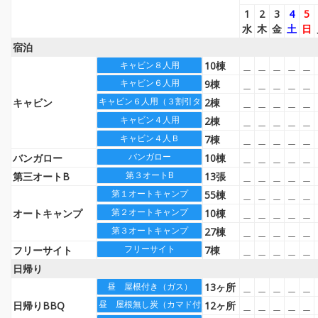
1
2
3
4
5
水
木
金
土
日
宿泊
10棟
＿
＿
＿
＿
＿
キャビン８人用
キャビン６人用
9棟
＿
＿
＿
＿
＿
キャビン６人用（３割引タイプ）
キャビン
2棟
＿
＿
＿
＿
＿
キャビン４人用
2棟
＿
＿
＿
＿
＿
キャビン４人Ｂ
7棟
＿
＿
＿
＿
＿
バンガロー
バンガロー
10棟
＿
＿
＿
＿
＿
第３オートB
第三オートB
13張
＿
＿
＿
＿
＿
第１オートキャンプ
55棟
＿
＿
＿
＿
＿
第２オートキャンプ
オートキャンプ
10棟
＿
＿
＿
＿
＿
第３オートキャンプ
27棟
＿
＿
＿
＿
＿
フリーサイト
フリーサイト
7棟
＿
＿
＿
＿
＿
日帰り
13ヶ所
＿
＿
＿
＿
＿
昼 屋根付き（ガス）
昼 屋根無し炭（カマド付）
日帰りBBQ
12ヶ所
＿
＿
＿
＿
＿