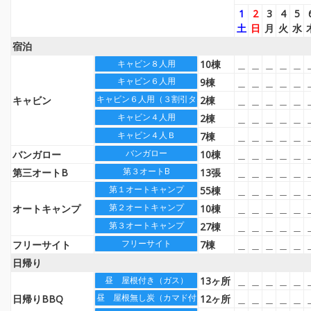
1
2
3
4
5
土
日
月
火
水
宿泊
10棟
＿
＿
＿
＿
＿
キャビン８人用
キャビン６人用
9棟
＿
＿
＿
＿
＿
キャビン６人用（３割引タイプ）
キャビン
2棟
＿
＿
＿
＿
＿
キャビン４人用
2棟
＿
＿
＿
＿
＿
キャビン４人Ｂ
7棟
＿
＿
＿
＿
＿
バンガロー
バンガロー
10棟
＿
＿
＿
＿
＿
第３オートB
第三オートB
13張
＿
＿
＿
＿
＿
第１オートキャンプ
55棟
＿
＿
＿
＿
＿
第２オートキャンプ
オートキャンプ
10棟
＿
＿
＿
＿
＿
第３オートキャンプ
27棟
＿
＿
＿
＿
＿
フリーサイト
フリーサイト
7棟
＿
＿
＿
＿
＿
日帰り
13ヶ所
＿
＿
＿
＿
＿
昼 屋根付き（ガス）
昼 屋根無し炭（カマド付）
日帰りBBQ
12ヶ所
＿
＿
＿
＿
＿