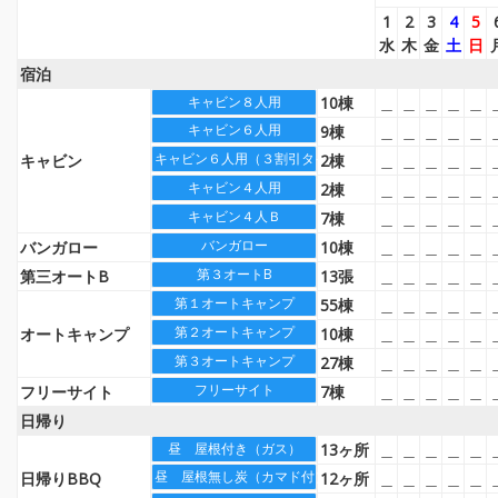
1
2
3
4
5
水
木
金
土
日
宿泊
10棟
＿
＿
＿
＿
＿
キャビン８人用
キャビン６人用
9棟
＿
＿
＿
＿
＿
キャビン６人用（３割引タイプ）
キャビン
2棟
＿
＿
＿
＿
＿
キャビン４人用
2棟
＿
＿
＿
＿
＿
キャビン４人Ｂ
7棟
＿
＿
＿
＿
＿
バンガロー
バンガロー
10棟
＿
＿
＿
＿
＿
第３オートB
第三オートB
13張
＿
＿
＿
＿
＿
第１オートキャンプ
55棟
＿
＿
＿
＿
＿
第２オートキャンプ
オートキャンプ
10棟
＿
＿
＿
＿
＿
第３オートキャンプ
27棟
＿
＿
＿
＿
＿
フリーサイト
フリーサイト
7棟
＿
＿
＿
＿
＿
日帰り
13ヶ所
＿
＿
＿
＿
＿
昼 屋根付き（ガス）
昼 屋根無し炭（カマド付）
日帰りBBQ
12ヶ所
＿
＿
＿
＿
＿