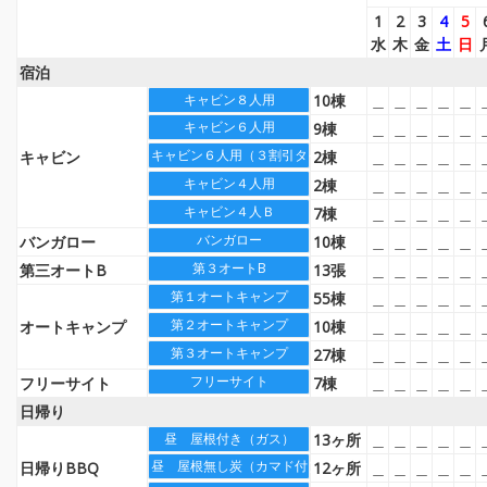
1
2
3
4
5
水
木
金
土
日
宿泊
10棟
＿
＿
＿
＿
＿
キャビン８人用
キャビン６人用
9棟
＿
＿
＿
＿
＿
キャビン６人用（３割引タイプ）
キャビン
2棟
＿
＿
＿
＿
＿
キャビン４人用
2棟
＿
＿
＿
＿
＿
キャビン４人Ｂ
7棟
＿
＿
＿
＿
＿
バンガロー
バンガロー
10棟
＿
＿
＿
＿
＿
第３オートB
第三オートB
13張
＿
＿
＿
＿
＿
第１オートキャンプ
55棟
＿
＿
＿
＿
＿
第２オートキャンプ
オートキャンプ
10棟
＿
＿
＿
＿
＿
第３オートキャンプ
27棟
＿
＿
＿
＿
＿
フリーサイト
フリーサイト
7棟
＿
＿
＿
＿
＿
日帰り
13ヶ所
＿
＿
＿
＿
＿
昼 屋根付き（ガス）
昼 屋根無し炭（カマド付）
日帰りBBQ
12ヶ所
＿
＿
＿
＿
＿