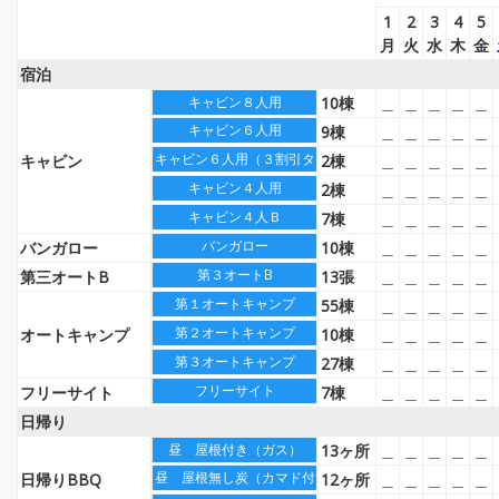
1
2
3
4
5
月
火
水
木
金
宿泊
10棟
＿
＿
＿
＿
＿
キャビン８人用
キャビン６人用
9棟
＿
＿
＿
＿
＿
キャビン６人用（３割引タイプ）
キャビン
2棟
＿
＿
＿
＿
＿
キャビン４人用
2棟
＿
＿
＿
＿
＿
キャビン４人Ｂ
7棟
＿
＿
＿
＿
＿
バンガロー
バンガロー
10棟
＿
＿
＿
＿
＿
第３オートB
第三オートB
13張
＿
＿
＿
＿
＿
第１オートキャンプ
55棟
＿
＿
＿
＿
＿
第２オートキャンプ
オートキャンプ
10棟
＿
＿
＿
＿
＿
第３オートキャンプ
27棟
＿
＿
＿
＿
＿
フリーサイト
フリーサイト
7棟
＿
＿
＿
＿
＿
日帰り
13ヶ所
＿
＿
＿
＿
＿
昼 屋根付き（ガス）
昼 屋根無し炭（カマド付）
日帰りBBQ
12ヶ所
＿
＿
＿
＿
＿