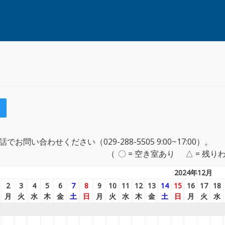
い合わせください（029-288-5505 9:00~17:00）。
〇 = 空き室あり
△ = 残り
2024年12月
2
3
4
5
6
7
8
9
10
11
12
13
14
15
16
17
18
月
火
水
木
金
土
日
月
火
水
木
金
土
日
月
火
水
＿
＿
＿
＿
＿
＿
＿
＿
＿
＿
＿
＿
＿
＿
＿
＿
＿