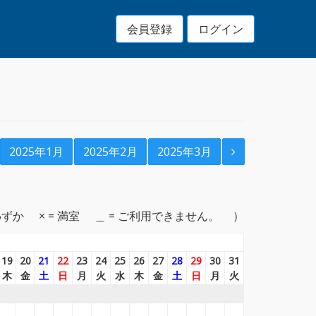
会員登録
ログイン
2025年1月
2025年2月
2025年3月
わずか
× = 満室
＿ = ご利用できません。
19
20
21
22
23
24
25
26
27
28
29
30
31
木
金
土
日
月
火
水
木
金
土
日
月
火
＿
＿
＿
＿
＿
＿
＿
＿
＿
＿
＿
＿
＿