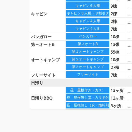
キャビン６人用
9棟
＿
キャビン６人用（３割引タイプ）
キャビン
2棟
＿
キャビン４人用
2棟
＿
キャビン４人Ｂ
7棟
＿
バンガロー
バンガロー
10棟
＿
第３オートB
第三オートB
13張
＿
第１オートキャンプ
55棟
＿
第２オートキャンプ
オートキャンプ
10棟
＿
第３オートキャンプ
27棟
＿
フリーサイト
フリーサイト
7棟
＿
日帰り
13ヶ所
＿
昼 屋根付き（ガス）
昼 屋根無し炭（カマド付）
日帰りBBQ
12ヶ所
＿
昼 屋根無し（炭・燃料別）
5ヶ所
＿