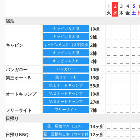
1
2
3
4
5
火
水
木
金
土
宿泊
10棟
＿
＿
＿
＿
＿
キャビン８人用
キャビン６人用
9棟
＿
＿
＿
＿
＿
キャビン６人用（３割引タイプ）
キャビン
2棟
＿
＿
＿
＿
＿
キャビン４人用
2棟
＿
＿
＿
＿
＿
キャビン４人Ｂ
7棟
＿
＿
＿
＿
＿
バンガロー
バンガロー
10棟
＿
＿
＿
＿
＿
第３オートB
第三オートB
13張
＿
＿
＿
＿
＿
第１オートキャンプ
55棟
＿
＿
＿
＿
＿
第２オートキャンプ
オートキャンプ
10棟
＿
＿
＿
＿
＿
第３オートキャンプ
27棟
＿
＿
＿
＿
＿
フリーサイト
フリーサイト
7棟
＿
＿
＿
＿
＿
日帰り
13ヶ所
＿
＿
＿
＿
＿
昼 屋根付き（ガス）
昼 屋根無し炭（カマド付）
日帰りBBQ
12ヶ所
＿
＿
＿
＿
＿