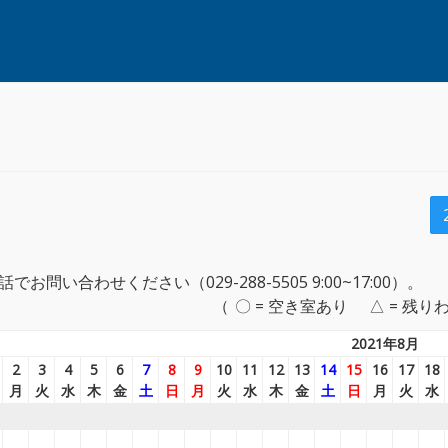
い合わせください（029-288-5505 9:00~17:00）。
〇 = 空き室あり
△ = 残り
2021年8月
2
3
4
5
6
7
8
9
10
11
12
13
14
15
16
17
18
月
火
水
木
金
土
日
月
火
水
木
金
土
日
月
火
水
＿
＿
＿
＿
＿
＿
＿
＿
＿
＿
＿
＿
＿
＿
＿
＿
＿