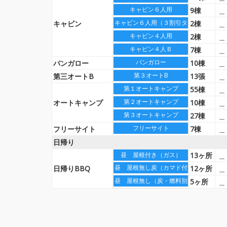
キャビン６人用
9棟
＿
キャビン６人用（３割引タイプ）
キャビン
2棟
＿
キャビン４人用
2棟
＿
キャビン４人Ｂ
7棟
＿
バンガロー
バンガロー
10棟
＿
第３オートB
第三オートB
13張
＿
第１オートキャンプ
55棟
＿
第２オートキャンプ
オートキャンプ
10棟
＿
第３オートキャンプ
27棟
＿
フリーサイト
フリーサイト
7棟
＿
日帰り
13ヶ所
＿
昼 屋根付き（ガス）
昼 屋根無し炭（カマド付）
日帰りBBQ
12ヶ所
＿
昼 屋根無し（炭・燃料別）
5ヶ所
＿