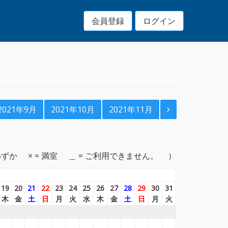
会員登録
ログイン
2021年9月
2021年10月
2021年11月
わずか
× = 満室
＿ = ご利用できません。
19
20
21
22
23
24
25
26
27
28
29
30
31
木
金
土
日
月
火
水
木
金
土
日
月
火
＿
＿
＿
＿
＿
＿
＿
＿
＿
＿
＿
＿
＿