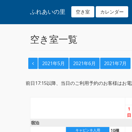
ふれあいの里
空き室
カレンダー
空き室一覧
2021年5月
2021年6月
2021年7月
前日17:15以降、当日のご利用予約のお客様はお電話でお問
1
日
宿泊
10棟
＿
キャビン８人用